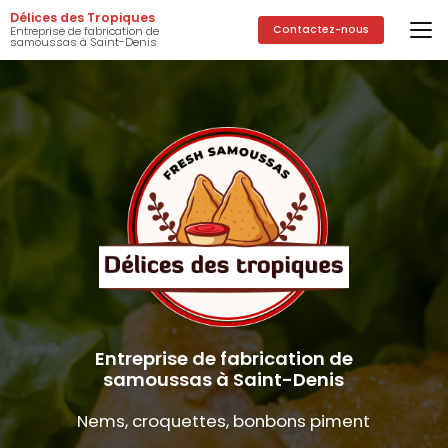
Aller
Délices des Tropiques
au
Contactez-nous
Entreprise de fabrication de
samoussas à Saint-Denis
contenu
principal
Entreprise de fabrication de
samoussas à Saint-Denis
Nems, croquettes, bonbons piment