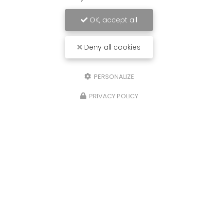
OK, accept all
Deny all cookies
PERSONALIZE
PRIVACY POLICY
Entreprise de fabrication de samoussas à Saint-
Denis
90 chemin Des Niaoulis
97400 Saint-Denis
06 92 79 52 57
Lundi au samedi :
8h - 20h
Présence sur les marchés forains