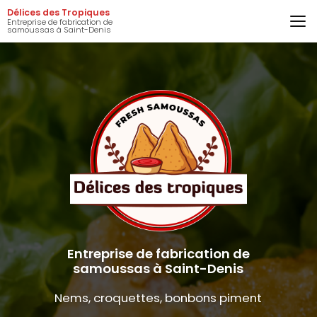
Aller
Délices des Tropiques
au
Entreprise de fabrication de
samoussas à Saint-Denis
contenu
principal
Entreprise de fabrication de
samoussas à Saint-Denis
Nems, croquettes, bonbons piment