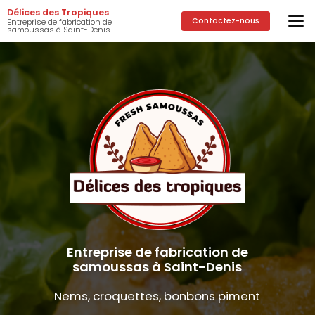
Aller
Délices des Tropiques
au
Contactez-nous
Entreprise de fabrication de
samoussas à Saint-Denis
contenu
principal
Entreprise de fabrication de
samoussas à Saint-Denis
Nems, croquettes, bonbons piment