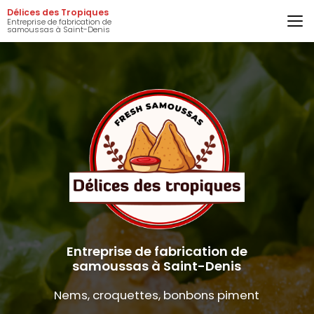
Aller
Délices des Tropiques
au
Entreprise de fabrication de
samoussas à Saint-Denis
contenu
principal
Entreprise de fabrication de
samoussas à Saint-Denis
Nems, croquettes, bonbons piment