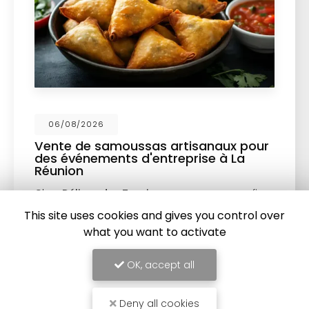
26
08/07/20
samoussas artisanaux pour
Vente d'a
ments d'entreprise à La
Denis
Découvrez no
s des Tropiques
, nous sommes fiers
DenisBienve
r une
vente de samoussas
votre expert
This site uses cookies and gives you control over
pécialement conçus pour sublimer
samoussas
what you want to activate
nts d'entreprise à
…
OK, accept all
Toute l'actualité
Deny all cookies