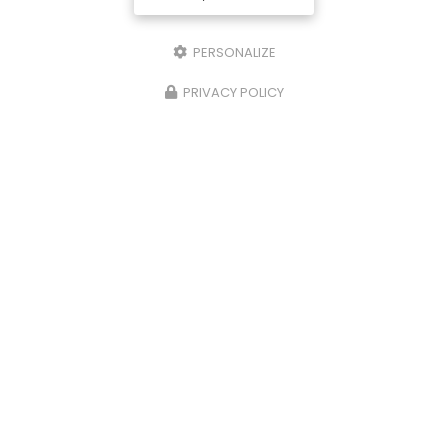
PERSONALIZE
PRIVACY POLICY
Entreprise de fabrication de samoussas à Saint-
Denis
90 chemin Des Niaoulis
97400 Saint-Denis
06 92 79 52 57