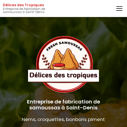
Aller
Délices des Tropiques
au
Entreprise de fabrication de
samoussas à Saint-Denis
contenu
principal
Entreprise de fabrication de
samoussas à Saint-Denis
Nems, croquettes, bonbons piment