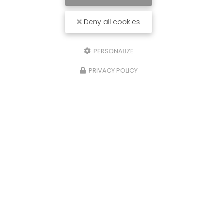
Deny all cookies
PERSONALIZE
PRIVACY POLICY
Entreprise de fabrication de samoussas à Saint-
Denis
90 chemin Des Niaoulis
97400 Saint-Denis
06 92 79 52 57
Lundi au samedi :
8h - 20h
Présence sur les marchés forains