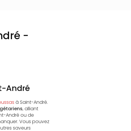
ndré -
t-André
oussas
à Saint-André.
gétariens
, alliant
int-André ou de
 manquer. Vous pouvez
utres saveurs