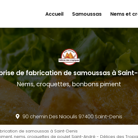
e
Accueil
Samoussas
Nems et c
prise de fabrication de samoussas à Saint
Nems, croquettes, bonbons piment
90 chemin Des Niaoulis 97400 Saint-Denis
abrication de samoussas à Saint-Denis
iment, nems, croquettes de poulet Saint-André - Délices des Tropi