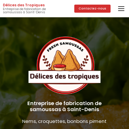
Aller
Délices des Tropiques
au
Contactez-nous
Entreprise de fabrication de
samoussas à Saint-Denis
contenu
principal
Entreprise de fabrication de
samoussas à Saint-Denis
Nems, croquettes, bonbons piment